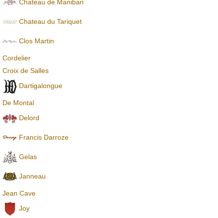
Chateau de Maniban
Chаteau du Tariquet
Clos Martin
Cordelier
Croix de Salles
Dartigalongue
De Montal
Delord
Francis Darroze
Gelas
Janneau
Jean Cave
Joy