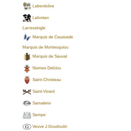
Laberdolive
Lafontan
Larressingle
Marquis de Caussade
Marquis de Montesquiou
Marquis de Sauval
Nismes Delclou
Saint-Christeau
Saint-Vivant
Samalens
Sempe
Veuve J.Goudoulin