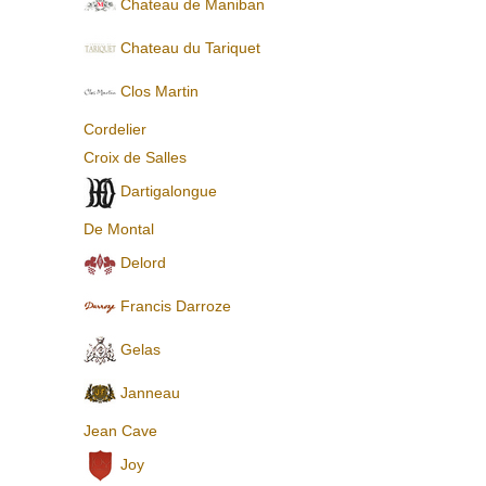
Chateau de Maniban
Chаteau du Tariquet
Clos Martin
Cordelier
Croix de Salles
Dartigalongue
De Montal
Delord
Francis Darroze
Gelas
Janneau
Jean Cave
Joy