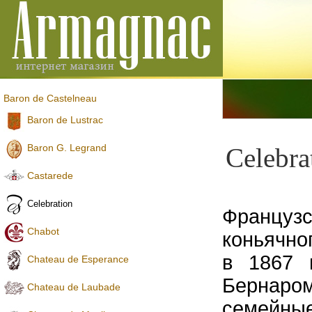
Baron de Castelneau
Baron de Lustrac
Baron G. Legrand
Celebra
Castarede
Celebration
Французс
Chabot
коньячно
в 1867 
Chateau de Esperance
Бернаро
Chateau de Laubade
семейные