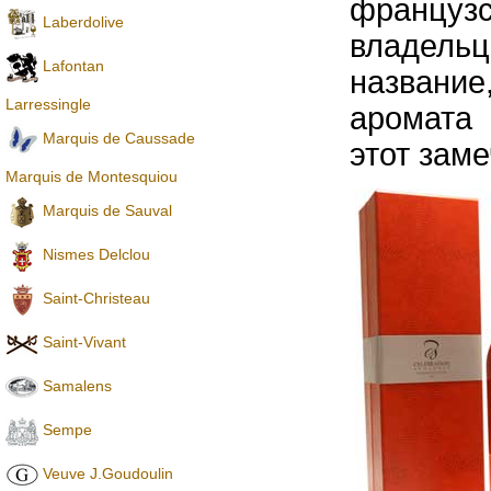
француз
Laberdolive
владельц
Lafontan
название
Larressingle
аромата 
Marquis de Caussade
этот зам
Marquis de Montesquiou
Marquis de Sauval
Nismes Delclou
Saint-Christeau
Saint-Vivant
Samalens
Sempe
Veuve J.Goudoulin