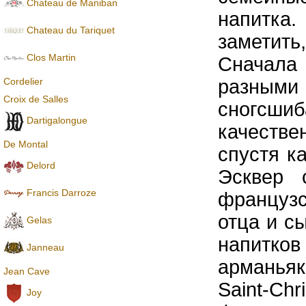
Chateau de Maniban
напитка.
Chаteau du Tariquet
заметит
Clos Martin
Сначала
Cordelier
разными 
Croix de Salles
сногсши
Dartigalongue
качестве
De Montal
спустя к
Delord
Эсквер 
Francis Darroze
французс
отца и с
Gelas
напитков
Janneau
арманьяк
Jean Cave
Saint-Ch
Joy