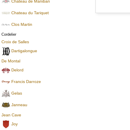
Chateau de Maniban
Chаteau du Tariquet
Clos Martin
Cordelier
Croix de Salles
Dartigalongue
De Montal
Delord
Francis Darroze
Gelas
Janneau
Jean Cave
Joy