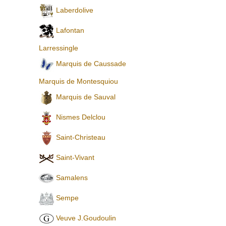
Laberdolive
Lafontan
Larressingle
Marquis de Caussade
Marquis de Montesquiou
Marquis de Sauval
Nismes Delclou
Saint-Christeau
Saint-Vivant
Samalens
Sempe
Veuve J.Goudoulin