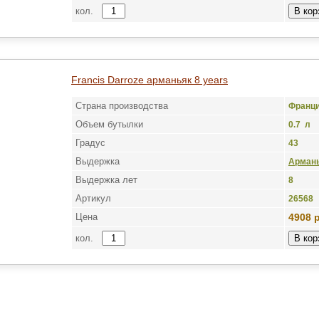
кол.
Francis Darroze арманьяк 8 years
Страна производства
Франц
Объем бутылки
0.7 л
Градус
43
Выдержка
Армань
Выдержка лет
8
Артикул
26568
Цена
4908 
кол.