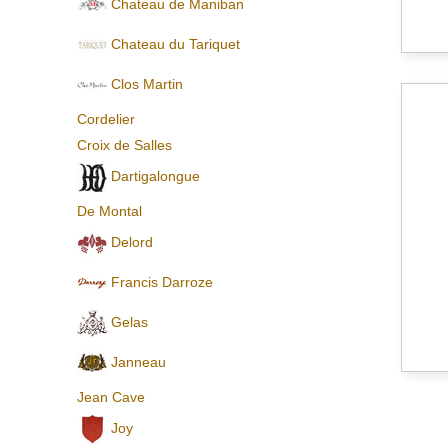
Chateau de Maniban
Chаteau du Tariquet
Clos Martin
Cordelier
Croix de Salles
Dartigalongue
De Montal
Delord
Francis Darroze
Gelas
Janneau
Jean Cave
Joy