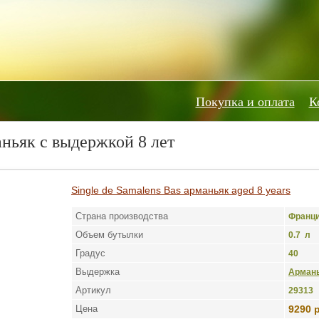
Покупка и оплата
К
ньяк с выдержкой 8 лет
Single de Samalens Bas арманьяк aged 8 years
Страна производства
Франц
Объем бутылки
0.7 л
Градус
40
Выдержка
Армань
Артикул
29313
Цена
9290 