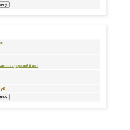
ия
як с выдержкой 8 лет
руб.