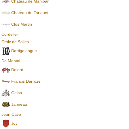
Chateau de Maniban
Chаteau du Tariquet
Clos Martin
Cordelier
Croix de Salles
Dartigalongue
De Montal
Delord
Francis Darroze
Gelas
Janneau
Jean Cave
Joy