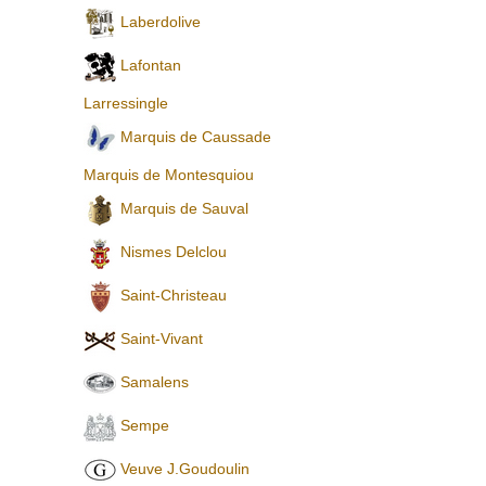
Laberdolive
Lafontan
Larressingle
Marquis de Caussade
Marquis de Montesquiou
Marquis de Sauval
Nismes Delclou
Saint-Christeau
Saint-Vivant
Samalens
Sempe
Veuve J.Goudoulin