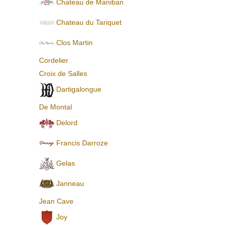
Chateau de Maniban
Chаteau du Tariquet
Clos Martin
Cordelier
Croix de Salles
Dartigalongue
De Montal
Delord
Francis Darroze
Gelas
Janneau
Jean Cave
Joy