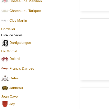
Chateau de Maniban
Chаteau du Tariquet
Clos Martin
Cordelier
Croix de Salles
Dartigalongue
De Montal
Delord
Francis Darroze
Gelas
Janneau
Jean Cave
Joy