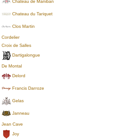
Chateau de Maniban
Chаteau du Tariquet
Clos Martin
Cordelier
Croix de Salles
Dartigalongue
De Montal
Delord
Francis Darroze
Gelas
Janneau
Jean Cave
Joy