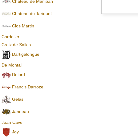
Chateau de Maniban
Chаteau du Tariquet
Clos Martin
Cordelier
Croix de Salles
Dartigalongue
De Montal
Delord
Francis Darroze
Gelas
Janneau
Jean Cave
Joy